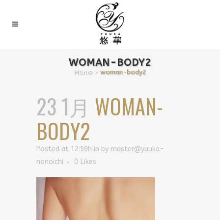
WOMAN-BODY2
Home
>
woman-body2
23 1月
WOMAN-
BODY2
Posted at 12:59h
in
by
master@yuuka-
nonoichi
0
Likes