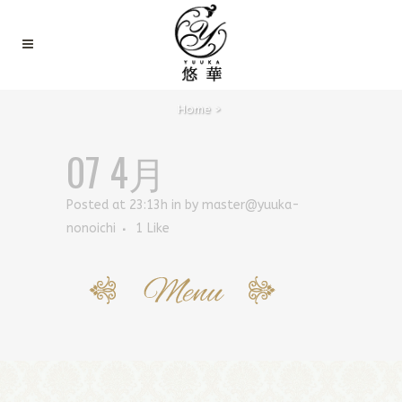
Home
>
07 4月
Posted at 23:13h
in
by
master@yuuka-
nonoichi
1
Like