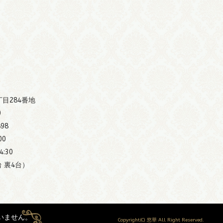
丁目284番地
0
898
00
:30
 裏4台）
いません。
Copyright(C) 悠華 All Right Reserved.