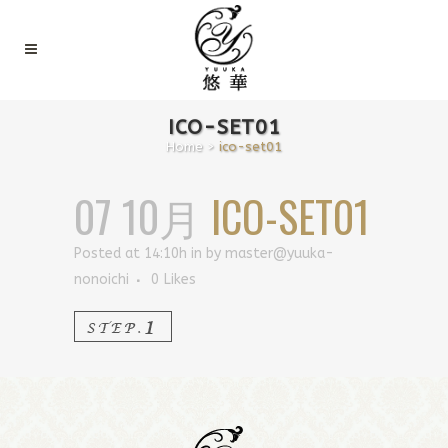
ICO-SET01
Home
>
ico-set01
07 10月
ICO-SET01
Posted at 14:10h
in
by
master@yuuka-
nonoichi
0
Likes