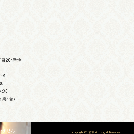
丁目284番地
0
898
00
:30
 裏4台）
いません。
Copyright(C) 悠華 All Right Reserved.